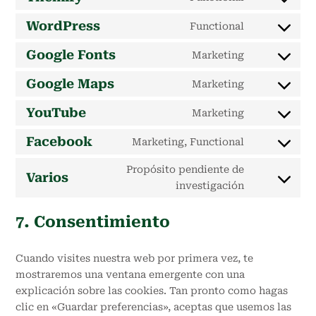
Consent
to
WordPress
Functional
Consent
service
to
Google Fonts
themify
Marketing
Consent
service
to
Google Maps
wordpress
Marketing
Consent
service
to
YouTube
google-
Marketing
Consent
service
fonts
to
Facebook
google-
Marketing, Functional
Consent
service
maps
to
youtube
Propósito pendiente de
Varios
service
Consent
investigación
facebook
to
service
7. Consentimiento
varios
Cuando visites nuestra web por primera vez, te
mostraremos una ventana emergente con una
explicación sobre las cookies. Tan pronto como hagas
clic en «Guardar preferencias», aceptas que usemos las