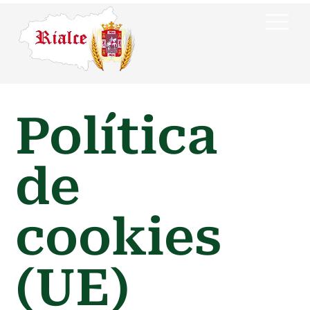
Skip
Back
Me
to
To
content
Top
Política
de
cookies
(UE)